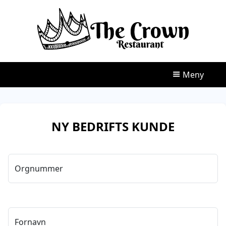
Meny
Hjem
NY BEDRIFTS KUNDE
Take Away
Booke Bord
Orgnummer
Kontakt
Handlevogn
Fornavn