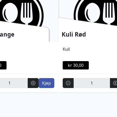
range
Kuli Rød
Kuli
0
kr 30,00
Antall
Kjøp