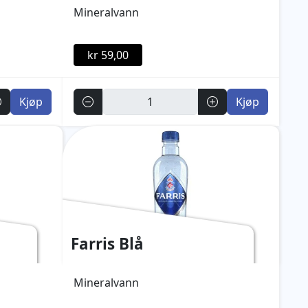
Mineralvann
kr 59,00
Antall
Kjøp
Kjøp
Farris Blå
Mineralvann