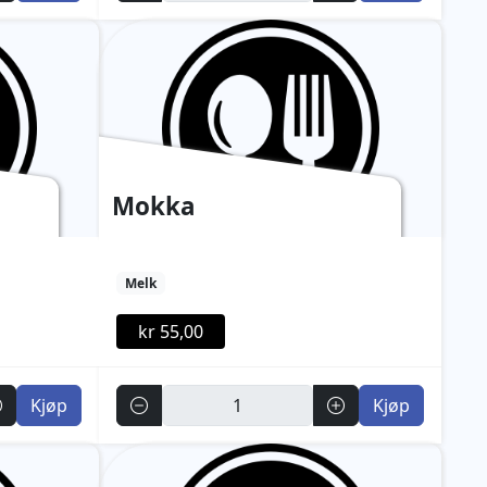
Mokka
Melk
kr 55,00
Antall
Kjøp
Kjøp