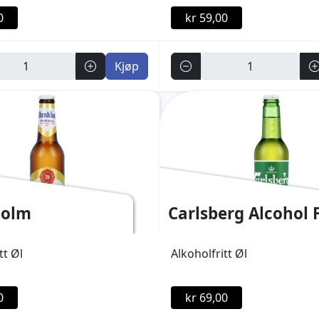
0
kr 59,00
Antall
Kjøp
olm
Carlsberg Alcohol 
tt Øl
Alkoholfritt Øl
0
kr 69,00