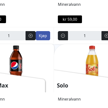
ann
Mineralvann
0
kr 59,00
Antall
Kjøp
Max
Solo
ann
Mineralvann