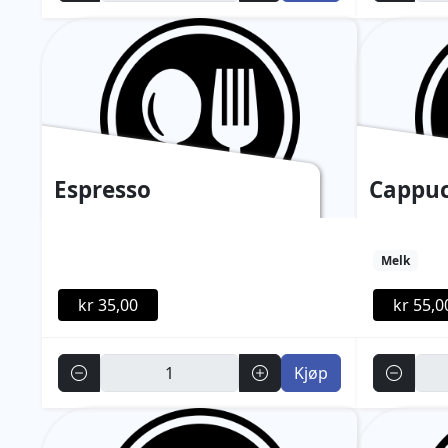
Espresso
Cappuc
Melk
kr 35,00
kr 55,0
Antall
Antall
Kjøp