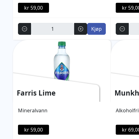
kr 59,00
kr 59,0
Antall
Antall
Kjøp
Farris Lime
Munkh
Mineralvann
Alkoholfri
kr 59,00
kr 69,0