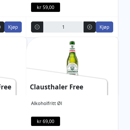
kr 59,00
Antall
Kjøp
Kjøp
Free
Clausthaler Free
Alkoholfritt Øl
kr 69,00