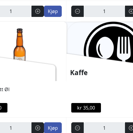
Antall
Kjøp
Kaffe
tt Øl
0
kr 35,00
Antall
Kjøp