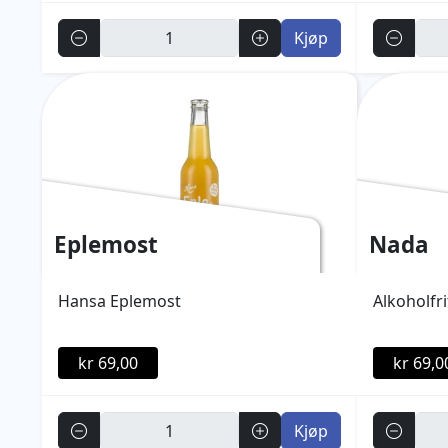
Antall
Antall
Kjøp
Eplemost
Nada
Hansa Eplemost
Alkoholfri
kr 69,00
kr 69,0
Antall
Antall
Kjøp