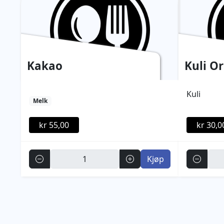
Kakao
Kuli O
Kuli
Melk
kr 55,00
kr 30,0
Antall
Antall
Kjøp