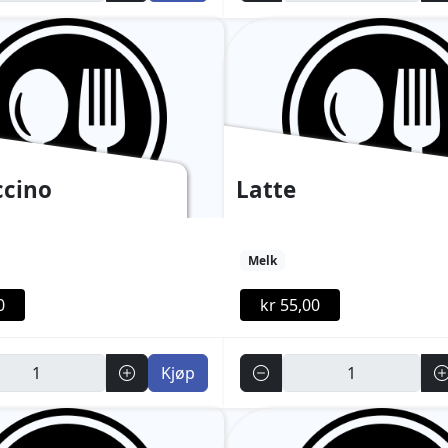
cino
Latte
Melk
0
kr 55,00
Antall
Kjøp